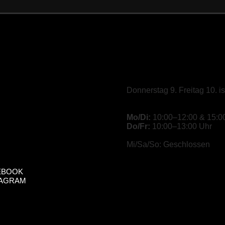
Donnerstag 9. Freitag 10. i
Mo/Di:
10:00–12:00 & 15:0
Do/Fr:
10:00–13:00 Uhr
Mi/Sa/So: Geschlossen
EBOOK
TAGRAM