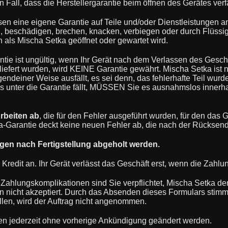
 Fall, dass die Herstellergarantie beim öffnen des Gerätes verfä
n eine eigene Garantie auf Teile und/oder Dienstleistungen a
en, beschädigen, brechen, knacken, verbiegen oder durch Flüss
n als Mischa Setka geöffnet oder gewartet wird.
tie ist ungültig, wenn Ihr Gerät nach dem Verlassen des Geschä
eliefert wurden, wird KEINE Garantie gewährt. Mischa Setka ist 
deiner Weise ausfällt, es sei denn, das fehlerhafte Teil wurde 
s unter die Garantie fällt, MÜSSEN Sie es ausnahmslos innerha
Arbeiten ab
, die für den Fehler ausgeführt wurden, für den das
a-Garantie deckt keine neuen Fehler ab, die nach der Rücksen
agen nach Fertigstellung abgeholt werden.
 Kredit an. Ihr Gerät verlässt das Geschäft erst, wenn die Zahlu
Zahlungskomplikationen sind Sie verpflichtet, Mischa Setka den
n nicht akzeptiert. Durch das Absenden dieses Formulars sti
en, wird der Auftrag nicht angenommen.
n jederzeit ohne vorherige Ankündigung geändert werden.