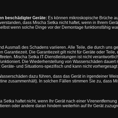
en beschädigter Geräte:
Es können mikroskopische Brüche auf
verstanden, dass Mischa Setka nicht haftet, wenn in Ihrem Gerä
t, selbst wenn solche Dinge vor der Demontage funktionsfähig wa
d Ausmaß des Schadens variieren. Alle Teile, die durch uns gel
Garantiezeit. Die Garantiezeit gilt nicht für Geräte oder Teile, 
reten. Mischa Setka IT-Dienstleistungen ist nicht verantwortli
funktioniert. Die Wiederherstellung von Wasserschäden dauert
t Geräte- und Situations-spezifisch und kann nicht vorhergesag
Wasserschäden dazu führen, dass das Gerät in irgendeiner Weis
atine zusammenhält). In solchen Fällen stimmen Sie zu, dass M
 Setka haftet nicht, wenn Ihr Gerät nach einer Virenentfernung
ntieren oder andere daran hindern weiterhin auf Ihr Gerät zuzug