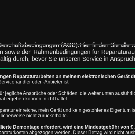
eschäftsbedingungen (AGB).Hier finden Sie alle w
hten sowie den Rahmenbedingungen für Reparatura
gfältig durch, bevor Sie unseren Service in Anspru
stungen Reparaturarbeiten an meinem elektronischen Gerät 
ervicehändler oder -Anbieter ist.
ür jegliche Ansprüche oder Schäden, die weiter unten ausführli
t ergeben können, nicht haftet.
paratur einreiche, mein Gerät und kein gestohlenes Eigentum ist
licherweise nicht zurückerhalte.
illierte Demontage erfordert, wird eine Mindestgebühr von € 
paraturkosten abgezogen werden. Dieser Betrag wird nicht ausb