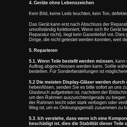
4. Geräte ohne Lebenszeichen
Kein Bild, keine Leds leuchten, kein Ton, defekt
Das Gerät kann erst nach Abschluss der Reparatur
unvollständig funktioniert. Wenn sich Ihr Gerät b
Reparatur nicht), liegt kein Garantiefall vor. Die
Dinge, die nicht getestet werden konnten, weil 
5. Reparieren
5.1. Wenn Teile bestellt werden müssen
, kann
Auftrag abgeschlossen werden kann. Sollte wäh
bestellen. Für Sonderbestellungen ist möglicher
5.2 Die meisten Display-Gläser werden durch d
heben/lösen, senden Sie es bitte sofort an uns z
Glasbruch aufgetreten ist, nachdem der Bildsch
um den Rahmen auszurichten/gerade zu biegen dam
der Rahmen leicht oder stark verbogen oder verd
Weg ist, um es Ordnungsgemäß zusammen zu halt
5.3. Ich verstehe, dass wenn ich eine Kompo
beschädigt ist, dies die Stabilität dieser Tei