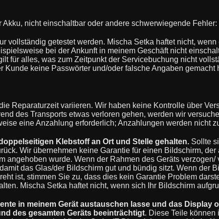
er Akku, nicht einschaltbar oder andere schwerwiegende Fehler:
 vollständig getestet werden. Mischa Setka haftet nicht, wenn 
eispielsweise bei der Ankunft in meinem Geschäft nicht einschalt
s gilt für alles, was zum Zeitpunkt der Servicebuchung nicht voll
der Kunde keine Passwörter und/oder falsche Angaben gemacht h
 die Reparaturzeit variieren. Wir haben keine Kontrolle über Ve
rend des Transports etwas verloren gehen, werden wir versuch
weise eine Anzahlung erforderlich; Anzahlungen werden nicht zu
oppelseitigen Klebstoff an Ort und Stelle gehalten.
Sollte s
urück. Wir übernehmen keine Garantie für einen Bildschirm, der 
irm angehoben wurde. Wenn der Rahmen des Geräts verzogen/ ve
it das Glas/der Bildschirm gut und bündig sitzt. Wenn der Bild
reht ist, stimmen Sie zu, dass dies kein Garantie Problem dars
en. Mischa Setka haftet nicht, wenn sich Ihr Bildschirm auf
nente in meinem Gerät austauschen lasse und das Display 
le und des gesamten Geräts beeinträchtigt
. Diese Teile können 