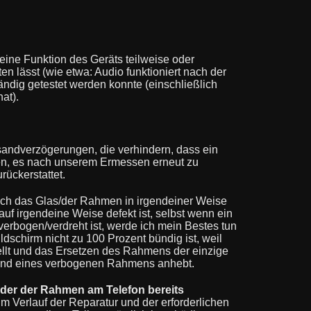
eine Funktion des Geräts teilweise oder
en lässt (wie etwa: Audio funktioniert nach der
ständig getestet werden konnte (einschließlich
at).
rsandverzögerungen, die verhindern, dass ein
en, es nach unserem Ermessen erneut zu
rückerstattet.
ich das Glas/der Rahmen in irgendeiner Weise
auf irgendeine Weise defekt ist, selbst wenn ein
rbogen/verdreht ist, werde ich mein Bestes tun
schirm nicht zu 100 Prozent bündig ist, weil
tellt und das Ersetzen des Rahmens der einzige
grund eines verbogenen Rahmens anhebt.
oder der Rahmen am Telefon bereits
im Verlauf der Reparatur und der erforderlichen