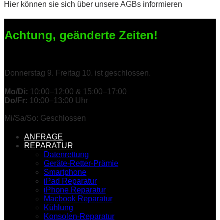
Hier können sie sich über unsere AGBs informieren
Achtung, geänderte Zeiten!
Donnerstag 9. Freitag 10. ist geschlossen.
Mo/Di:
10:00–12:00 & 15:00–17:00
Do/Fr:
10:00–13:00 Uhr
Mi/Sa/So: Geschlossen
ANFRAGE
REPARATUR
Datenrettung
Geräte-Retter-Prämie
Smartphone
iPad Reparatur
iPhone Reparatur
Macbook Reparatur
Kühlung
Konsolen-Reparatur