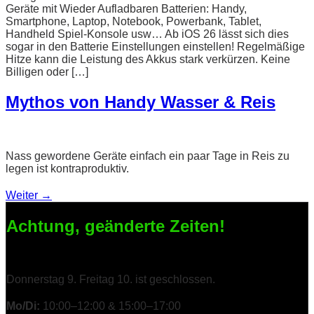
Geräte mit Wieder Aufladbaren Batterien: Handy,
Smartphone, Laptop, Notebook, Powerbank, Tablet,
Handheld Spiel-Konsole usw… Ab iOS 26 lässt sich dies
sogar in den Batterie Einstellungen einstellen! Regelmäßige
Hitze kann die Leistung des Akkus stark verkürzen. Keine
Billigen oder […]
Mythos von Handy Wasser & Reis
Nass gewordene Geräte einfach ein paar Tage in Reis zu
legen ist kontraproduktiv.
Weiter
→
Achtung, geänderte Zeiten!
Donnerstag 9. Freitag 10. ist geschlossen.
Mo/Di:
10:00–12:00 & 15:00–17:00