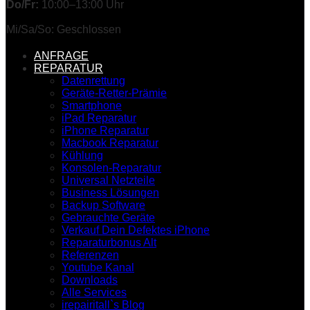
Do/Fr:
10:00–13:00 Uhr
Mi/Sa/So: Geschlossen
ANFRAGE
REPARATUR
Datenrettung
Geräte-Retter-Prämie
Smartphone
iPad Reparatur
iPhone Reparatur
Macbook Reparatur
Kühlung
Konsolen-Reparatur
Universal Netzteile
Business Lösungen
Backup Software
Gebrauchte Geräte
Verkauf Dein Defektes iPhone
Reparaturbonus Alt
Referenzen
Youtube Kanal
Downloads
Alle Services
irepairitall`s Blog