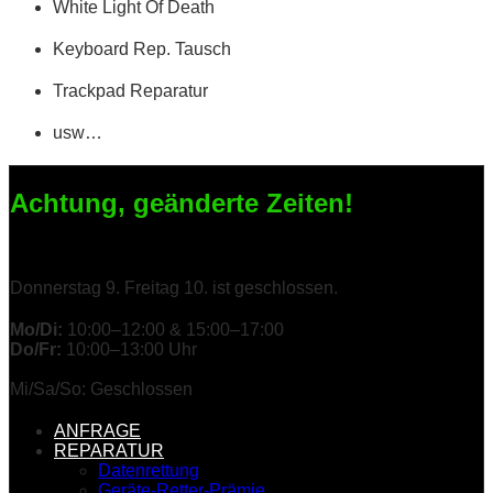
White Light Of Death
Keyboard Rep. Tausch
Trackpad Reparatur
usw…
Achtung, geänderte Zeiten!
Donnerstag 9. Freitag 10. ist geschlossen.
Mo/Di:
10:00–12:00 & 15:00–17:00
Do/Fr:
10:00–13:00 Uhr
Mi/Sa/So: Geschlossen
ANFRAGE
REPARATUR
Datenrettung
Geräte-Retter-Prämie