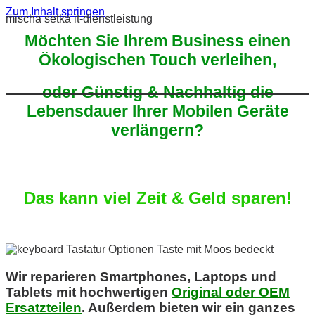
Zum Inhalt springen
mischa setka it-dienstleistung
Möchten Sie Ihrem Business einen
Ökologischen Touch verleihen,
oder Günstig & Nachhaltig die
Lebensdauer Ihrer Mobilen Geräte
verlängern?
Das kann viel Zeit & Geld sparen!
Wir reparieren Smartphones, Laptops und
Tablets mit hochwertigen
Original oder OEM
Ersatzteilen
. Außerdem bieten wir ein ganzes