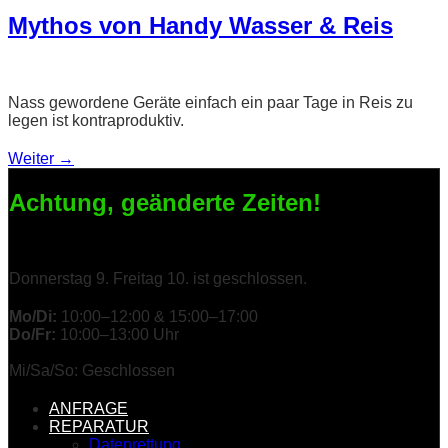
Mythos von Handy Wasser & Reis
Nass gewordene Geräte einfach ein paar Tage in Reis zu
legen ist kontraproduktiv.
Weiter
→
Achtung, geänderte Zeiten!
Donnerstag 9. Freitag 10. ist geschlossen.
Mo/Di:
10:00–12:00 & 15:00–17:00
Do/Fr:
10:00–13:00 Uhr
Mi/Sa/So: Geschlossen
ANFRAGE
REPARATUR
Datenrettung