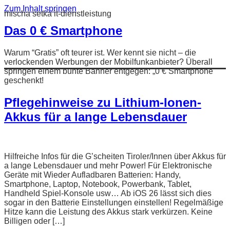
Zum Inhalt springen
mischa setka it-dienstleistung
Das 0 € Smartphone
Warum “Gratis” oft teurer ist. Wer kennt sie nicht – die
verlockenden Werbungen der Mobilfunkanbieter? Überall
springen einem bunte Banner entgegen: „0 € Smartphone
geschenkt!
Pflegehinweise zu Lithium-Ionen-
Akkus​ für a lange Lebensdauer
Hilfreiche Infos für die G’scheiten Tiroler/Innen über Akkus für
a lange Lebensdauer und mehr Power! Für Elektronische
Geräte mit Wieder Aufladbaren Batterien: Handy,
Smartphone, Laptop, Notebook, Powerbank, Tablet,
Handheld Spiel-Konsole usw… Ab iOS 26 lässt sich dies
sogar in den Batterie Einstellungen einstellen! Regelmäßige
Hitze kann die Leistung des Akkus stark verkürzen. Keine
Billigen oder […]