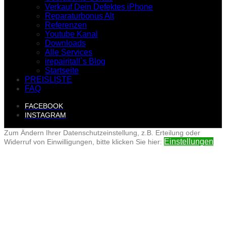
Verkauf Dein Defektes iPhone
Reparaturbonus Alt
Referenzen
Youtube Kanal
Downloads
Alle Services
irepairitall`s Blog
Startseite
PREISLISTE
FAQ
FACEBOOK
INSTAGRAM
Zum Ändern Ihrer Datenschutzeinstellung, z.B. Erteilung oder
Einstellungen
Widerruf von Einwilligungen, bitte klicken Sie hier: