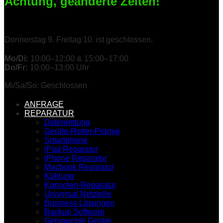
Achtung, geänderte Zeiten!
Donnerstag 9. Freitag 10. ist geschlossen.
Mo/Di:
10:00–12:00 & 15:00–17:00
Do/Fr:
10:00–13:00 Uhr
Mi/Sa/So: Geschlossen
ANFRAGE
REPARATUR
Datenrettung
Geräte-Retter-Prämie
Smartphone
iPad Reparatur
iPhone Reparatur
Macbook Reparatur
Kühlung
Konsolen-Reparatur
Universal Netzteile
Business Lösungen
Backup Software
Gebrauchte Geräte